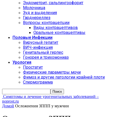
Эндометрит, сальпингоофорит
Молочница
Зуд и выделения
Гарднереллез
Вопросы контрацепции
Виды контрацептивов
Оральные контрацептивы
Половые Инфекции
Вирусный гепатит
ВИЧ-инфекция
Генитальный герпес
Гонорея и трихомониаз
Урология
Простатит
Физические параметры мочи
Фимоз и другие патологии крайней плоти
Спермограмма
Симптомы и лечение урогенитальных заболеваний –
noprost.ru
Домой
Осложнения ЗППП у мужчин