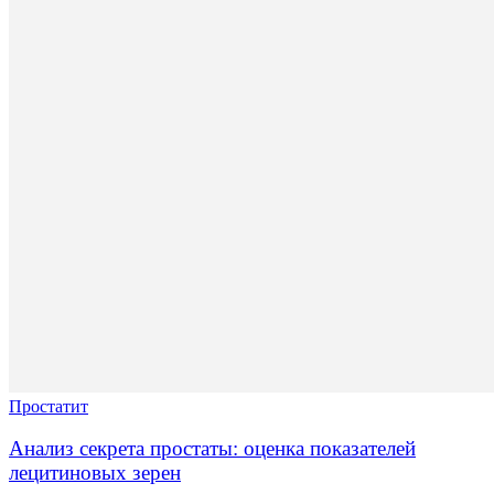
Простатит
Анализ секрета простаты: оценка показателей
лецитиновых зерен