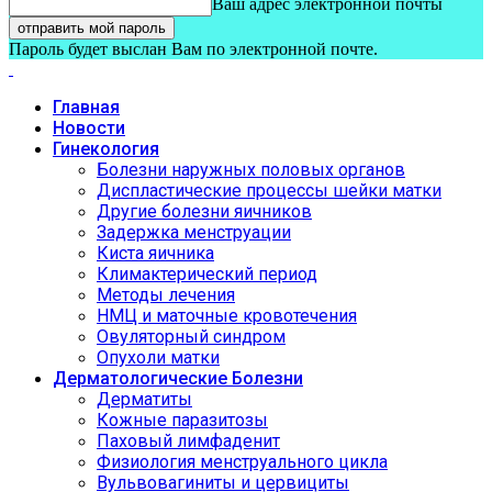
Ваш адрес электронной почты
Пароль будет выслан Вам по электронной почте.
Главная
Новости
Гинекология
Болезни наружных половых органов
Диспластические процессы шейки матки
Другие болезни яичников
Задержка менструации
Киста яичника
Климактерический период
Методы лечения
НМЦ и маточные кровотечения
Овуляторный синдром
Опухоли матки
Дерматологические Болезни
Дерматиты
Кожные паразитозы
Паховый лимфаденит
Физиология менструального цикла
Вульвовагиниты и цервициты