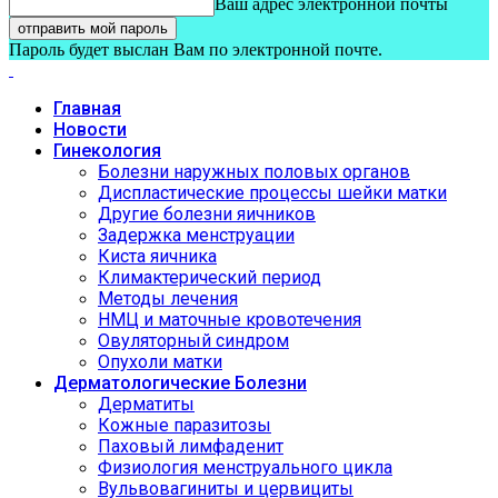
Ваш адрес электронной почты
Пароль будет выслан Вам по электронной почте.
Главная
Новости
Гинекология
Болезни наружных половых органов
Диспластические процессы шейки матки
Другие болезни яичников
Задержка менструации
Киста яичника
Климактерический период
Методы лечения
НМЦ и маточные кровотечения
Овуляторный синдром
Опухоли матки
Дерматологические Болезни
Дерматиты
Кожные паразитозы
Паховый лимфаденит
Физиология менструального цикла
Вульвовагиниты и цервициты