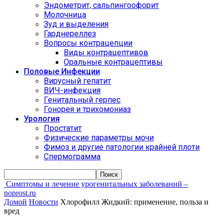
Эндометрит, сальпингоофорит
Молочница
Зуд и выделения
Гарднереллез
Вопросы контрацепции
Виды контрацептивов
Оральные контрацептивы
Половые Инфекции
Вирусный гепатит
ВИЧ-инфекция
Генитальный герпес
Гонорея и трихомониаз
Урология
Простатит
Физические параметры мочи
Фимоз и другие патологии крайней плоти
Спермограмма
Симптомы и лечение урогенитальных заболеваний –
noprost.ru
Домой
Новости
Хлорофилл Жидкий: применение, польза и
вред