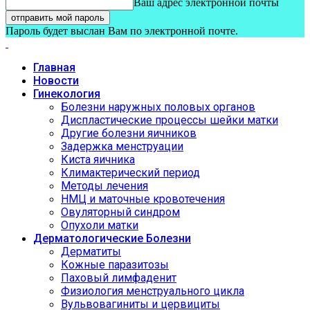
Ваш адрес электронной почты
Пароль будет выслан Вам по электронной почте.
Главная
Новости
Гинекология
Болезни наружных половых органов
Диспластические процессы шейки матки
Другие болезни яичников
Задержка менструации
Киста яичника
Климактерический период
Методы лечения
НМЦ и маточные кровотечения
Овуляторный синдром
Опухоли матки
Дерматологические Болезни
Дерматиты
Кожные паразитозы
Паховый лимфаденит
Физиология менструального цикла
Вульвовагиниты и цервициты