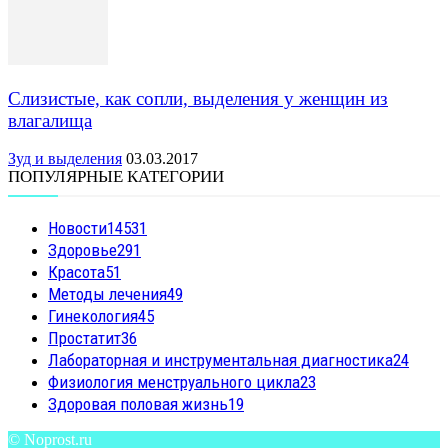
Слизистые, как сопли, выделения у женщин из
влагалища
Зуд и выделения
03.03.2017
ПОПУЛЯРНЫЕ КАТЕГОРИИ
Новости
14531
Здоровье
291
Красота
51
Методы лечения
49
Гинекология
45
Простатит
36
Лабораторная и инструментальная диагностика
24
Физиология менструального цикла
23
Здоровая половая жизнь
19
© Noprost.ru