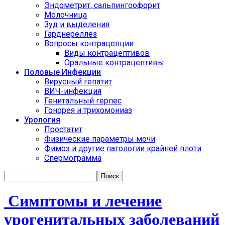
Эндометрит, сальпингоофорит
Молочница
Зуд и выделения
Гарднереллез
Вопросы контрацепции
Виды контрацептивов
Оральные контрацептивы
Половые Инфекции
Вирусный гепатит
ВИЧ-инфекция
Генитальный герпес
Гонорея и трихомониаз
Урология
Простатит
Физические параметры мочи
Фимоз и другие патологии крайней плоти
Спермограмма
Симптомы и лечение
урогенитальных заболеваний