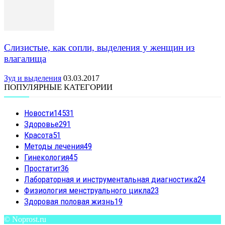
Слизистые, как сопли, выделения у женщин из
влагалища
Зуд и выделения
03.03.2017
ПОПУЛЯРНЫЕ КАТЕГОРИИ
Новости
14531
Здоровье
291
Красота
51
Методы лечения
49
Гинекология
45
Простатит
36
Лабораторная и инструментальная диагностика
24
Физиология менструального цикла
23
Здоровая половая жизнь
19
© Noprost.ru