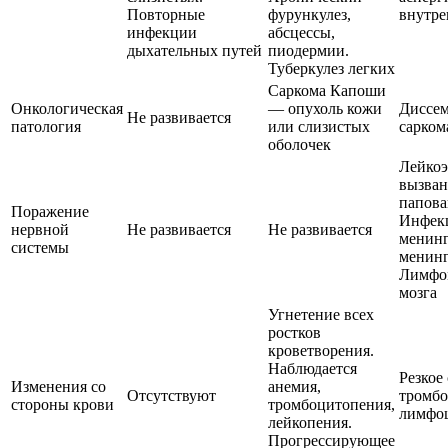
Повторные
фурункулез,
внутре
инфекции
абсцессы,
дыхательных путей
пиодермии.
Туберкулeз лeгких
Саркома Капоши
Онкологическая
— опухоль кожи
Диссе
Не развивается
патология
или слизистых
сарком
оболочек
Лейкоэ
вызван
папова
Поражение
Инфек
нервной
Не развивается
Не развивается
менин
системы
менинг
Лимфо
мозга
Угнетение всех
ростков
кроветворения.
Наблюдается
Резкое
Изменения со
анемия,
Отсутствуют
тромбо
стороны крови
тромбоцитопения,
лимфо
лейкопения.
Прогрессирующее