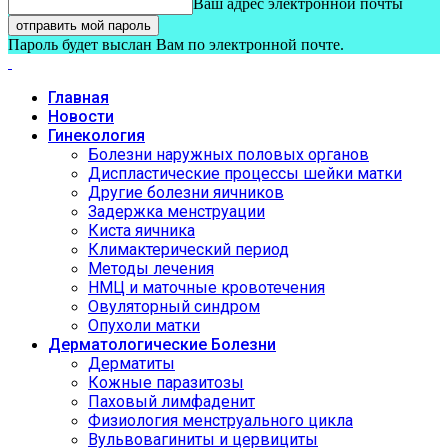
Ваш адрес электронной почты
Пароль будет выслан Вам по электронной почте.
Главная
Новости
Гинекология
Болезни наружных половых органов
Диспластические процессы шейки матки
Другие болезни яичников
Задержка менструации
Киста яичника
Климактерический период
Методы лечения
НМЦ и маточные кровотечения
Овуляторный синдром
Опухоли матки
Дерматологические Болезни
Дерматиты
Кожные паразитозы
Паховый лимфаденит
Физиология менструального цикла
Вульвовагиниты и цервициты