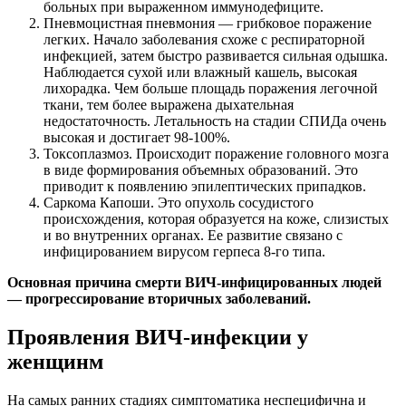
больных при выраженном иммунодефиците.
Пневмоцистная пневмония — грибковое поражение
легких. Начало заболевания схоже с респираторной
инфекцией, затем быстро развивается сильная одышка.
Наблюдается сухой или влажный кашель, высокая
лихорадка. Чем больше площадь поражения легочной
ткани, тем более выражена дыхательная
недостаточность. Летальность на стадии СПИДа очень
высокая и достигает 98-100%.
Токсоплазмоз. Происходит поражение головного мозга
в виде формирования объeмных образований. Это
приводит к появлению эпилептических припадков.
Саркома Капоши. Это опухоль сосудистого
происхождения, которая образуется на коже, слизистых
и во внутренних органах. Еe развитие связано с
инфицированием вирусом герпеса 8-го типа.
Основная причина смерти ВИЧ-инфицированных людей
— прогрессирование вторичных заболеваний.
Проявления ВИЧ-инфекции у
женщинм
На самых ранних стадиях симптоматика неспецифична и