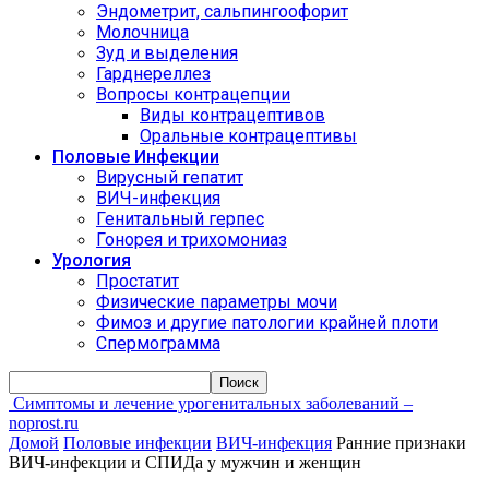
Эндометрит, сальпингоофорит
Молочница
Зуд и выделения
Гарднереллез
Вопросы контрацепции
Виды контрацептивов
Оральные контрацептивы
Половые Инфекции
Вирусный гепатит
ВИЧ-инфекция
Генитальный герпес
Гонорея и трихомониаз
Урология
Простатит
Физические параметры мочи
Фимоз и другие патологии крайней плоти
Спермограмма
Симптомы и лечение урогенитальных заболеваний –
noprost.ru
Домой
Половые инфекции
ВИЧ-инфекция
Ранние признаки
ВИЧ-инфекции и СПИДа у мужчин и женщин