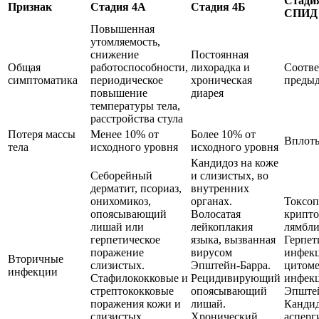
Стадия
Признак
Стадия 4А
Стадия 4Б
СПИД
Повышенная
утомляемость,
снижение
Постоянная
Общая
работоспособности,
лихорадка и
Соотве
симптоматика
периодическое
хроническая
предыд
повышение
диарея
температуры тела,
расстройства стула
Потеря массы
Менее 10% от
Более 10% от
Вплоть
тела
исходного уровня
исходного уровня
Кандидоз на коже
Себорейный
и слизистых, во
дерматит, псориаз,
внутренних
онихомикоз,
органах.
Токсоп
опоясывающий
Волосатая
крипто
лишай или
лейкоплакия
лямбли
герпетическое
языка, вызванная
Герпет
поражение
вирусом
инфекц
Вторичные
слизистых.
Эпштейн-Барра.
цитоме
инфекции
Стафилококковые и
Рецидивирующий
инфекц
стрептококковые
опоясывающий
Эпштей
поражения кожи и
лишай.
Кандид
слизистых.
Хронический
асперг