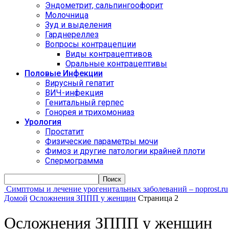
Эндометрит, сальпингоофорит
Молочница
Зуд и выделения
Гарднереллез
Вопросы контрацепции
Виды контрацептивов
Оральные контрацептивы
Половые Инфекции
Вирусный гепатит
ВИЧ-инфекция
Генитальный герпес
Гонорея и трихомониаз
Урология
Простатит
Физические параметры мочи
Фимоз и другие патологии крайней плоти
Спермограмма
Симптомы и лечение урогенитальных заболеваний – noprost.ru
Домой
Осложнения ЗППП у женщин
Страница 2
Осложнения ЗППП у женщин