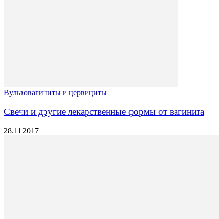
Вульвовагиниты и цервициты
Свечи и другие лекарственные формы от вагинита
28.11.2017