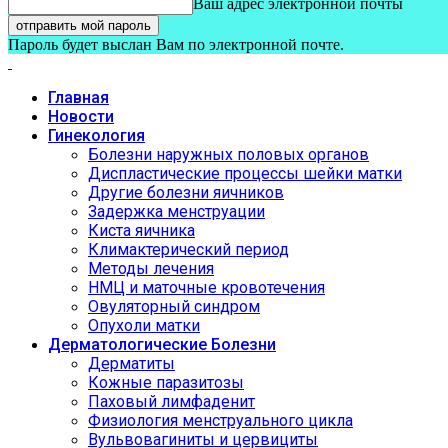
Ваш адрес электронной почты
Пароль будет выслан Вам по электронной почте.
Главная
Новости
Гинекология
Болезни наружных половых органов
Диспластические процессы шейки матки
Другие болезни яичников
Задержка менструации
Киста яичника
Климактерический период
Методы лечения
НМЦ и маточные кровотечения
Овуляторный синдром
Опухоли матки
Дерматологические Болезни
Дерматиты
Кожные паразитозы
Паховый лимфаденит
Физиология менструального цикла
Вульвовагиниты и цервициты