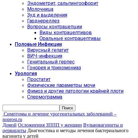
Эндометрит, сальпингоофорит
Молочница
Зуд и выделения
Гарднереллез
Вопросы контрацепции
Виды контрацептивов
Оральные контрацептивы
Половые Инфекции
Вирусный гепатит
ВИЧ-инфекция
Генитальный герпес
Гонорея и трихомониаз
Урология
Простатит
Физические параметры мочи
Фимоз и другие патологии крайней плоти
Спермограмма
Симптомы и лечение урогенитальных заболеваний –
noprost.ru
Домой
Осложнения ЗППП у женщин
Вульвовагиниты и
цервициты
Диагностика и методы лечения бактериального
вагинита у детей