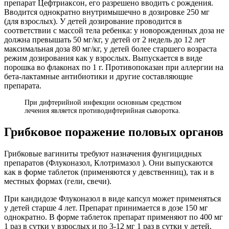
препарат Цефтриаксон, его разрешено вводить с рождения.
Вводится однократно внутримышечно в дозировке 250 мг
(для взрослых). У детей дозирование проводится в
соответствии с массой тела ребенка: у новорожденных доза не
должна превышать 50 мг/кг, у детей от 2 недель до 12 лет
максимальная доза 80 мг/кг, у детей более старшего возраста
режим дозирования как у взрослых. Выпускается в виде
порошка во флаконах по 1 г. Противопоказан при аллергии на
бета-лактамные антибиотики и другие составляющие
препарата.
При дифтерийной инфекции основным средством
лечения является противодифтерийная сыворотка.
Грибковое поражение половых органов
Грибковые вагиниты требуют назначения фунгицидных
препаратов (Флуконазол, Клотримазол ). Они выпускаются
как в форме таблеток (применяются у девственниц), так и в
местных формах (гели, свечи).
При кандидозе Флуконазол в виде капсул может применяться
у детей старше 4 лет. Препарат принимается в дозе 150 мг
однократно. В форме таблеток препарат применяют по 400 мг
1 раз в сутки у взрослых и по 3-12 мг 1 раз в сутки у детей.