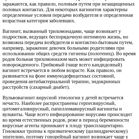
заражаются, как правило, половым путем при незащищенных
половых контактах. Для некоторых вагинитов характерны
определенные условия передачи возбудителя и определенная
возрастная категория заболевших.
Вагинит, вызванный трихомонадами, чаще возникает у
подростков, ведущих беспорядочную интимную жизнь, но
возможна передача возбудителя и контактно-бытовым путем,
например, заражение девочек больными родителями при
использовании общих средств гигиены (полотенец). Во время
родов больная трихомониазом мать может инфицировать
новорожденного. Грибковый (чаще всего кандидозный)
вагинит встречается в любом возрасте. Как правило, он
развивается на фоне иммунодефицитных состояний,
проведения антибактериальной терапии, эндокринных
расстройств (сахарный диабет).
Вульвовагинит вирусной этиологии у детей встречается
нечасто. Наиболее распространены герпесвирусный,
цитомегаловирусный, папилломавирусный вагиниты и
вульвиты. Чаще всего инфицирование вирусами происходит
во время естественных родов, реже в период беременности
вирусные агенты проникают к плоду трансплацентарно.
Гонококки тропны к призматическому (цилиндрическому)
эпителию, поэтому гонорейный вагинит возникает чаще у