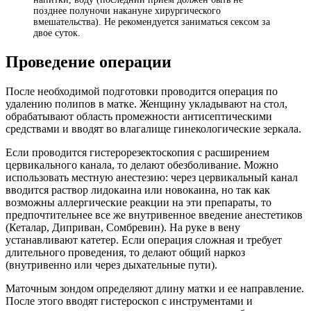
позднее полуночи накануне хирургического
вмешательства). Не рекомендуется заниматься сексом за
двое суток.
Проведение операции
После необходимой подготовки проводится операция по
удалению полипов в матке. Женщину укладывают на стол,
обрабатывают область промежности антисептическими
средствами и вводят во влагалище гинекологические зеркала.
Если проводится гистерорезектоскопия с расширением
цервикального канала, то делают обезболивание. Можно
использовать местную анестезию: через цервикальный канал
вводится раствор лидокаина или новокаина, но так как
возможны аллергические реакции на эти препараты, то
предпочтительнее все же внутривенное введение анестетиков
(Кеталар, Диприван, Сомбревин). На руке в вену
устанавливают катетер. Если операция сложная и требует
длительного проведения, то делают общий наркоз
(внутривенно или через дыхательные пути).
Маточным зондом определяют длину матки и ее направление.
После этого вводят гистероскоп с инструментами и