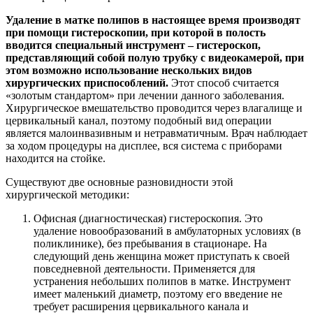
Удаление в матке
полипов в настоящее время производят
при помощи гистероскопии, при которой в полость
вводится специальный инструмент – гистероскоп,
представляющий собой полую трубку с видеокамерой, при
этом возможно использование нескольких видов
хирургических приспособлений.
Этот способ считается
«золотым стандартом» при лечении данного заболевания.
Хирургическое вмешательство проводится через влагалище и
цервикальный канал, поэтому подобный вид операции
является малоинвазивным и нетравматичным. Врач наблюдает
за ходом процедуры на дисплее, вся система с приборами
находится на стойке.
Существуют две основные разновидности этой
хирургической методики:
Офисная (диагностическая) гистероскопия. Это
удаление новообразований в амбулаторных условиях (в
поликлинике), без пребывания в стационаре. На
следующий день женщина может приступать к своей
повседневной деятельности. Применяется для
устранения небольших полипов в матке. Инструмент
имеет маленький диаметр, поэтому его введение не
требует расширения цервикального канала и