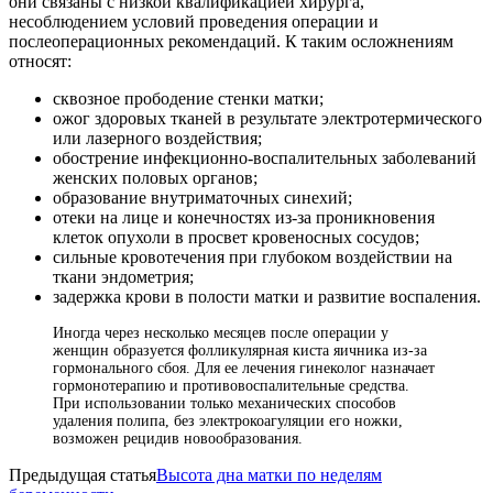
они связаны с низкой квалификацией хирурга,
несоблюдением условий проведения операции и
послеоперационных рекомендаций. К таким осложнениям
относят:
сквозное прободение стенки матки;
ожог здоровых тканей в результате электротермического
или лазерного воздействия;
обострение инфекционно-воспалительных заболеваний
женских половых органов;
образование внутриматочных синехий;
отеки на лице и конечностях из-за проникновения
клеток опухоли в просвет кровеносных сосудов;
сильные кровотечения при глубоком воздействии на
ткани эндометрия;
задержка крови в полости матки и развитие воспаления.
Иногда через несколько месяцев после операции у
женщин образуется фолликулярная киста яичника из-за
гормонального сбоя. Для ее лечения гинеколог назначает
гормонотерапию и противовоспалительные средства.
При использовании только механических способов
удаления полипа, без электрокоагуляции его ножки,
возможен рецидив новообразования.
Предыдущая статья
Высота дна матки по неделям