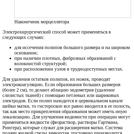
Наконечник морцеллятора
Электрохирургический способ может применяться в
следующих случаях:
для иссечения полипов большого размера и на широком
основании;
при наличии плотных, фиброзных образований с
волокнистой структурой;
при расположении узлов в труднодоступных местах.
Для удаления остатков полипов, их ножек, проводят
электрокоагуляцию. Если образования больших размеров
(более 2 см), то делают аблацию эндометрия (удаление
слизистых тканей) с помощью петлевых или шариковых
электродов. Если полип находится в цервикальном канале
шейки матки, то гистероскоп все равно вводится в ее полость,
так как место прикрепления образования может иметь иную
локализацию. Для улучшения видимости при операции могут
применяться жидкости (физраствор, растворы Гартмана,
Рингера), которые служат для расширения матки. Система
подачи жидкой среды замкнутая, постоянно производится