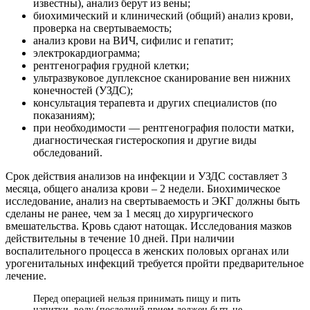
известны), анализ берут из вены;
биохимический и клинический (общий) анализ крови,
проверка на свертываемость;
анализ крови на ВИЧ, сифилис и гепатит;
электрокардиограмма;
рентгенография грудной клетки;
ультразвуковое дуплексное сканирование вен нижних
конечностей (УЗДС);
консультация терапевта и других специалистов (по
показаниям);
при необходимости — рентгенография полости матки,
диагностическая гистероскопия и другие виды
обследований.
Срок действия анализов на инфекции и УЗДС составляет 3
месяца, общего анализа крови – 2 недели. Биохимическое
исследование, анализ на свертываемость и ЭКГ должны быть
сделаны не ранее, чем за 1 месяц до хирургического
вмешательства. Кровь сдают натощак. Исследования мазков
действительны в течение 10 дней. При наличии
воспалительного процесса в женских половых органах или
урогенитальных инфекций требуется пройти предварительное
лечение.
Перед операцией нельзя принимать пищу и пить
напитки, воду (последний прием должен быть не