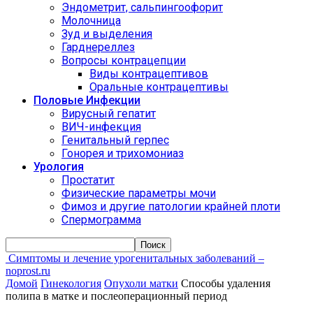
Эндометрит, сальпингоофорит
Молочница
Зуд и выделения
Гарднереллез
Вопросы контрацепции
Виды контрацептивов
Оральные контрацептивы
Половые Инфекции
Вирусный гепатит
ВИЧ-инфекция
Генитальный герпес
Гонорея и трихомониаз
Урология
Простатит
Физические параметры мочи
Фимоз и другие патологии крайней плоти
Спермограмма
Симптомы и лечение урогенитальных заболеваний –
noprost.ru
Домой
Гинекология
Опухоли матки
Способы удаления
полипа в матке и послеоперационный период