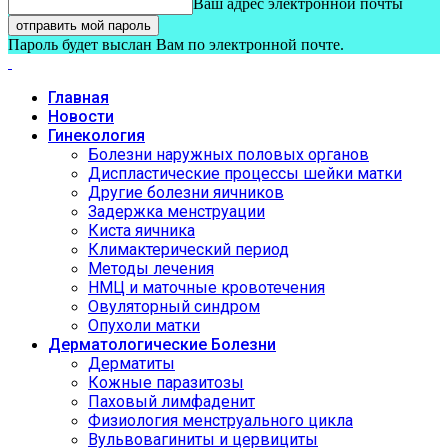
Ваш адрес электронной почты
Пароль будет выслан Вам по электронной почте.
Главная
Новости
Гинекология
Болезни наружных половых органов
Диспластические процессы шейки матки
Другие болезни яичников
Задержка менструации
Киста яичника
Климактерический период
Методы лечения
НМЦ и маточные кровотечения
Овуляторный синдром
Опухоли матки
Дерматологические Болезни
Дерматиты
Кожные паразитозы
Паховый лимфаденит
Физиология менструального цикла
Вульвовагиниты и цервициты