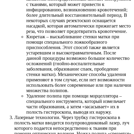
с тканями, который может привести к
инфицированию, возникновению кровотечений;
более длительный восстановительный период. В
некоторых случаях резектоскоп оснащается
насадкой, которая автоматически прижигает место
реза, что позволяет предотвратить кровотечение.
Кюретаж – выскабливание стенки матки при
помощи специального ложкообразного
приспособления. Этот способ также является
устаревшим и высокотравматичным. После
данной процедуры возможно большое количество
осложнений (гнойно-воспалительные
заболевания, образование спаек, прободение
стенки матки). Механические способы удаления
применяют в том случае, если нет возможности
использовать более современные или при наличии
множества полипов.
Удаление полипа при помощи морцеллятора –
специального инструмента, который измельчает
части образования, а затем «засасывает» их в
полость гистероскопа, выводя их наружу.
Лазерные технологии. Через трубку гистероскопа в
полость матки вводится полупроводниковый лазер, луч
которого подается непосредственно к тканям при
помощи оптических волокон. Ножка полипа «срезается»