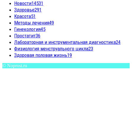
Новости
14531
Здоровье
291
Красота
51
Методы лечения
49
Гинекология
45
Простатит
36
Лабораторная и инструментальная диагностика
24
Физиология менструального цикла
23
Здоровая половая жизнь
19
© Noprost.ru