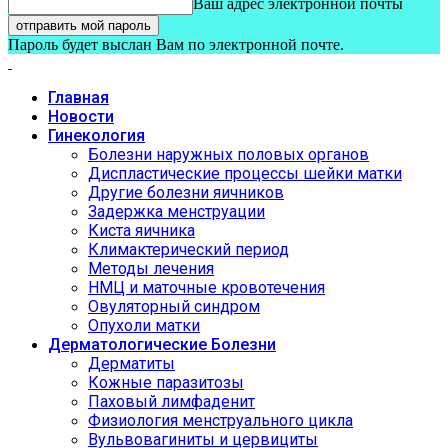
Ваш адрес электронной почты
Пароль будет выслан Вам по электронной почте.
Главная
Новости
Гинекология
Болезни наружных половых органов
Диспластические процессы шейки матки
Другие болезни яичников
Задержка менструации
Киста яичника
Климактерический период
Методы лечения
НМЦ и маточные кровотечения
Овуляторный синдром
Опухоли матки
Дерматологические Болезни
Дерматиты
Кожные паразитозы
Паховый лимфаденит
Физиология менструального цикла
Вульвовагиниты и цервициты