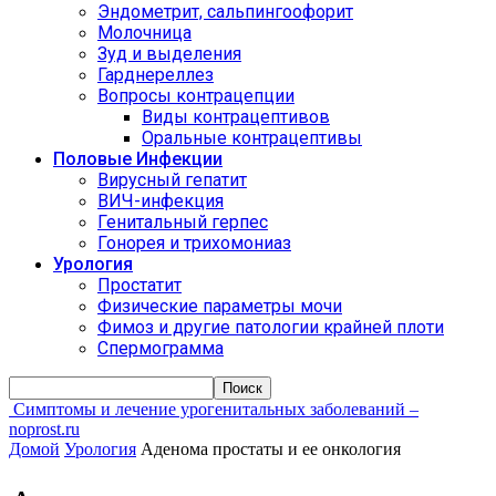
Эндометрит, сальпингоофорит
Молочница
Зуд и выделения
Гарднереллез
Вопросы контрацепции
Виды контрацептивов
Оральные контрацептивы
Половые Инфекции
Вирусный гепатит
ВИЧ-инфекция
Генитальный герпес
Гонорея и трихомониаз
Урология
Простатит
Физические параметры мочи
Фимоз и другие патологии крайней плоти
Спермограмма
Симптомы и лечение урогенитальных заболеваний –
noprost.ru
Домой
Урология
Аденома простаты и ее онкология