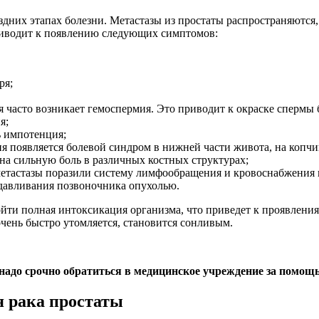
них этапах болезни. Метастазы из простаты распространяются,
приводит к появлению следующих симптомов:
ря;
 часто возникает гемоспермия. Это приводит к окраске спермы
я;
ь импотенция;
я появляется болевой синдром в нижней части живота, на копчик
 на сильную боль в различных костных структурах;
 метастазы поразили систему лимфообращения и кровоснабжения
 сдавливания позвоночника опухолью.
ойти полная интоксикация организма, что приведет к проявлени
чень быстро утомляется, становится сонливым.
надо срочно обратиться в медицинское учреждение за помощ
я рака простаты