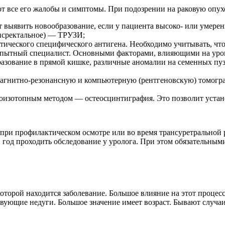
т все его жалобы и симптомы. При подозрении на раковую опух
т выявить новообразование, если у пациента высоко- или умер
ансректальное) — ТРУЗИ;
ического специфического антигена. Необходимо учитывать, что 
опытный специалист. Основными факторами, влияющими на урове
разование в прямой кишке, различные аномалии на семенных пу
магнитно-резонансную и компьютерную (рентгеновскую) томогр
оизотопным методом — остеосцинтиграфия. Это позволит устано
 при профилактическом осмотре или во время трансуретральной
в год проходить обследование у уролога. При этом обязательным
 которой находится заболевание. Большое влияние на этот проце
твующие недуги. Большое значение имеет возраст. Бывают случаи