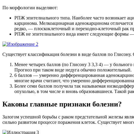
По морфологии выделяют:
РПЖ эпителиального типа. Наиболее часто возникает аци
карцинома. Мелкоацинарная аденокарцинома отличается о
редко, — плоскоклеточный и переходно-клеточный рак п
РПЖ не эпителиального вида имеет следующие формы — 
Существует классификация болезни в виде баллов по Глисону. 
Менее четырех баллов (по Глисону 3 3,3 4) — у больног
Прогноз при таком виде недуга обычно положительный.
6 баллов — умеренно дифференцированная аденокарцинома
многие врачи считают, что умеренно дифференцированная
Более семи баллов получила так называемая низкодиффер
опухолью, в том числе и вновь образовавшиеся. Такой ра
Каковы главные признаки болезни?
Залогом успешной борьбы с раком предстательной железы являе
сильно развитом процессе поражения клеток. Существует мног