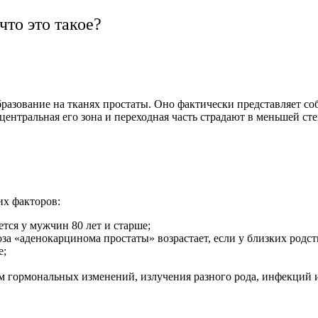
то это такое?
азование на тканях простаты. Оно фактически представляет со
ентральная его зона и переходная часть страдают в меньшей сте
их факторов:
ется у мужчин 80 лет и старше;
оза «аденокарцинома простаты» возрастает, если у близких род
е;
 гормональных изменений, излучения разного рода, инфекций и 