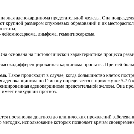
нарная аденокарцинома предстательной железы. Она подразделяе
т крупной размером опухолевых образований и их месторасполо
ростаты;
лейомиосаркома, лимфома, гемангиосаркома.
Она основана на гистологической характеристике процесса разв
о высокодифференцированная карцинома простаты. При ней боль
. Такое происходит в случае, когда большинство клеток постра
 аденокарцинома по Глисону определяется в промежутке 5-7 ба
енцированная аденокарцинома предстательной железы. Она прояв
к имеет наихудший прогноз.
тся постановка диагноза до клинических проявлений заболевани
о методик, использование которых позволяет врачам своевреме