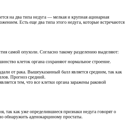
тся на два типа недуга — мелкая и крупная ацинарная
жением. Есть еще два типа этого недуга, которые встречаются
ития самой опухоли. Согласно такому разделению выделяют:
шинство клеток органа сохраняют нормальное строение.
дали от рака. Вышеуказанный балл является средним, так как
ллов. Прогноз средний.
ляется тем, что все клетки органа заражены раковой
я, так как уже определившиеся признаки недуга говорят о
нно обнаружить аденокарциному простаты.