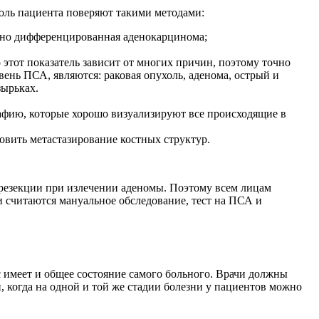
оль пациента поверяют такими методами:
енно дифференцированная аденокарцинома;
этот показатель зависит от многих причин, поэтому точно
нь ПСА, являются: раковая опухоль, аденома, острый и
зырьках.
афию, которые хорошо визуализируют все происходящие в
вить метастазирование костных структур.
 резекции при излечении аденомы. Поэтому всем лицам
и считаются мануальное обследование, тест на ПСА и
сс имеет и общее состояние самого больного. Врачи должны
, когда на одной и той же стадии болезни у пациентов можно