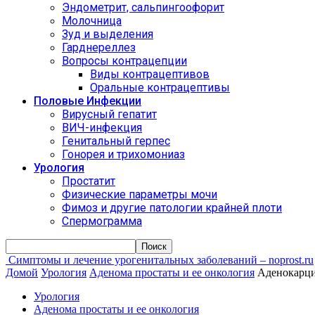
Эндометрит, сальпингоофорит
Молочница
Зуд и выделения
Гарднереллез
Вопросы контрацепции
Виды контрацептивов
Оральные контрацептивы
Половые Инфекции
Вирусный гепатит
ВИЧ-инфекция
Генитальный герпес
Гонорея и трихомониаз
Урология
Простатит
Физические параметры мочи
Фимоз и другие патологии крайней плоти
Спермограмма
Симптомы и лечение урогенитальных заболеваний – noprost.ru
Домой
Урология
Аденома простаты и ее онкология
Аденокарци
Урология
Аденома простаты и ее онкология