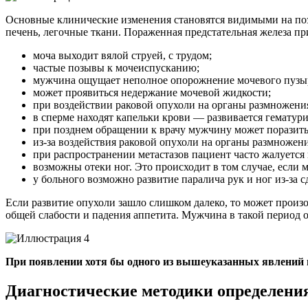
Основные клинические изменения становятся видимыми на позд
печень, легочные ткани. Пораженная предстательная железа 
моча выходит вялой струей, с трудом;
частые позывы к мочеиспусканию;
мужчина ощущает неполное опорожнение мочевого пузы
может проявиться недержание мочевой жидкости;
при воздействии раковой опухоли на органы размножения
в сперме находят капельки крови — развивается гематури
при позднем обращении к врачу мужчину может поразит
из-за воздействия раковой опухоли на органы размножени
при распространении метастазов пациент часто жалуется
возможны отеки ног. Это происходит в том случае, если
у больного возможно развитие паралича рук и ног из-за
Если развитие опухоли зашло слишком далеко, то может произ
общей слабости и падения аппетита. Мужчина в такой период о
При появлении хотя бы одного из вышеуказанных явлений 
Диагностические методики определени