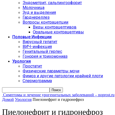
Эндометрит, сальпингоофорит
Молочница
Зуд и выделения
Гарднереллез
Вопросы контрацепции
Виды контрацептивов
Оральные контрацептивы
Половые Инфекции
Вирусный гепатит
ВИЧ-инфекция
Генитальный герпес
Гонорея и трихомониаз
Урология
Простатит
Физические параметры мочи
Фимоз и другие патологии крайней плоти
Спермограмма
Симптомы и лечение урогенитальных заболеваний – noprost.ru
Домой
Урология
Пиелонефрит и гидронефроз
Пиелонефрит и гидронефроз