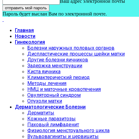
Ваш адрес электронной почты
Пароль будет выслан Вам по электронной почте.
Главная
Новости
Гинекология
Болезни наружных половых органов
Диспластические процессы шейки матки
Другие болезни яичников
Задержка менструации
Киста яичника
Климактерический период
Методы лечения
НМЦ и маточные кровотечения
Овуляторный синдром
Опухоли матки
Дерматологические Болезни
Дерматиты
Кожные паразитозы
Паховый лимфаденит
Физиология менструального цикла
Вульвовагиниты и цервициты