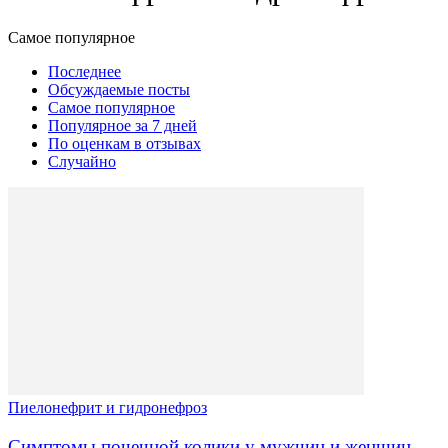
Самое популярное
Последнее
Обсуждаемые посты
Самое популярное
Популярное за 7 дней
По оценкам в отзывах
Случайно
Пиелонефрит и гидронефроз
Симптомы почечной колики у мужчин и женщин