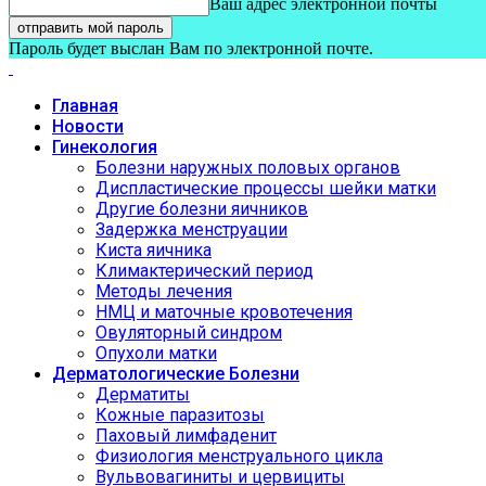
Ваш адрес электронной почты
Пароль будет выслан Вам по электронной почте.
Главная
Новости
Гинекология
Болезни наружных половых органов
Диспластические процессы шейки матки
Другие болезни яичников
Задержка менструации
Киста яичника
Климактерический период
Методы лечения
НМЦ и маточные кровотечения
Овуляторный синдром
Опухоли матки
Дерматологические Болезни
Дерматиты
Кожные паразитозы
Паховый лимфаденит
Физиология менструального цикла
Вульвовагиниты и цервициты