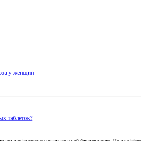
оза у женщин
ых таблеток?
одом профилактики нежелательной беременности. Но их эффект