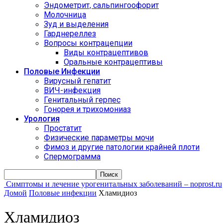
Эндометрит, сальпингоофорит
Молочница
Зуд и выделения
Гарднереллез
Вопросы контрацепции
Виды контрацептивов
Оральные контрацептивы
Половые Инфекции
Вирусный гепатит
ВИЧ-инфекция
Генитальный герпес
Гонорея и трихомониаз
Урология
Простатит
Физические параметры мочи
Фимоз и другие патологии крайней плоти
Спермограмма
Симптомы и лечение урогенитальных заболеваний – noprost.ru
Домой
Половые инфекции
Хламидиоз
Хламидиоз