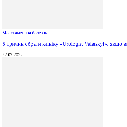
Мочекаменная болезнь
5 причин обрати клініку «Urologist Valetskyi», якщо в
22.07.2022