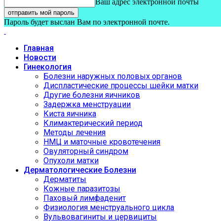
Ваш адрес электронной почты
Пароль будет выслан Вам по электронной почте.
Главная
Новости
Гинекология
Болезни наружных половых органов
Диспластические процессы шейки матки
Другие болезни яичников
Задержка менструации
Киста яичника
Климактерический период
Методы лечения
НМЦ и маточные кровотечения
Овуляторный синдром
Опухоли матки
Дерматологические Болезни
Дерматиты
Кожные паразитозы
Паховый лимфаденит
Физиология менструального цикла
Вульвовагиниты и цервициты