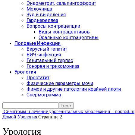
Эндометрит, сальпингоофорит
Молочница
Зуд и выделения
Гарднереллез
Вопросы контрацепции
Виды контрацептивов
Оральные контрацептивы
Половые Инфекции
Вирусный гепатит
ВИЧ-инфекция
Генитальный герпес
Гонорея и трихомониаз
Урология
Простатит
Физические параметры мочи
Фимоз и другие патологии крайней плоти
Спермограмма
Симптомы и лечение урогенитальных заболеваний – noprost.ru
Домой
Урология
Страница 2
Урология